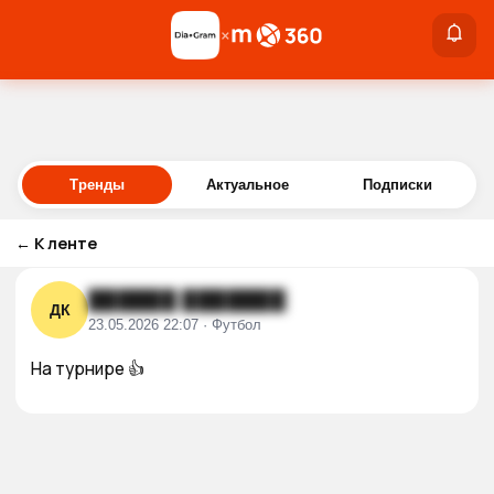
×
×
Войти
Тренды
Актуальное
Подписки
←
К ленте
██████ ███████
ДК
23.05.2026 22:07 · Футбол
На турнире 👍