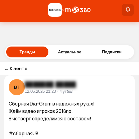
×
×
Войти
Тренды
Актуальное
Подписки
←
К ленте
███████ █████
ВТ
12.05.2026 21:20 · Футбол
Сборная Dia-Gram в надежных руках!

Ждём видео игроков 2018гр.

В четверг определимся с составом!

#сборнаяU8