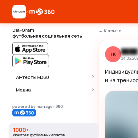
×
Dia-Gram
←
К ленте
футбольная социальная сеть
████
ГК
14.05.20
Индивидуаль
AI-тесты M360
и на тренир
Медиа
powered by manager 360
1000+
скаутов и футбольных агентов