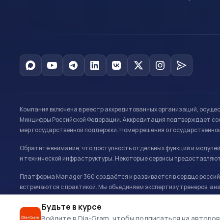
Компания включена в реестр аккредитованных организаций, осуще
Минцифры Российской Федерации. Аккредитация подтверждает соот
мер государственной поддержки. Номер решения о государственно
Обратите внимание, что доступность отдельных функций и модуле
и технической инфраструктуры. Некоторые сервисы предоставляют
Платформа Manager 360 создаётся и развивается в сердце российс
встречаются с практикой. Мы объединяем экспертизу тренеров, ана
развитию и управлению в спорте.
Будьте в курсе
Офис: г. Москва, Олимпийский комплекс «Лужники», Большая спортивн
Войдите в Dia-Gram, чтобы подписаться на авторов