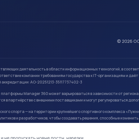
© 2026 ОО
ствляющих деятельность в области информационных технологий, в соотве
ветствие компании требованиям государства к IT-организациям и даёт 
й аккредитации: АО-20251213-35117737402-3
й платформы Manager 360 может варьироваться в зависимости от региона
ся в партнёрстве с внешними поставщиками и могут регулироваться допо
кого спорта — на территории крупнейшего спортивного комплекса «Лужни
литиков и разработчиков, чтобы создавать решения, способные изменить 
ая арена, ул. Лужники 24с1.
 и не пропускать новые посты, нарезки