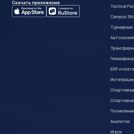
Скачать приложение
Tactical Pa
Campus 36
Турнирные
Автосклейк
Трансферн
Геймифика
ERP и плат
Интеграци
Спортивны
Спортивна
Поликлини
Аналитик
Игрок