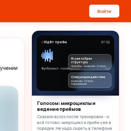
Войти
Идёт приём
07:32
AI уже собрал
структуру
Жалобы · Анамнез · Статус
учении 
Футболист · голеностоп
RU
Следующие действия
Анамнез · Статус ·
Назначения
Голосом: микроциклы и
ведение приёмов
Сказали вслух после тренировки - и
всё готово: микроцикл и приём уже в
порядке. Не надо сидеть в телефоне