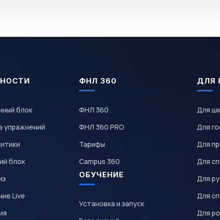
НОСТИ
ФНЛ 360
ДЛЯ 
чный блок
ФНЛ 360
Для ш
а упражнений
ФНЛ 360 PRO
Для го
литики
Тарифы
Для пр
ий блок
Campus 360
Для с
ОБУЧЕНИЕ
из
Для р
ие Live
Для с
Установка и запуск
ия
Для р