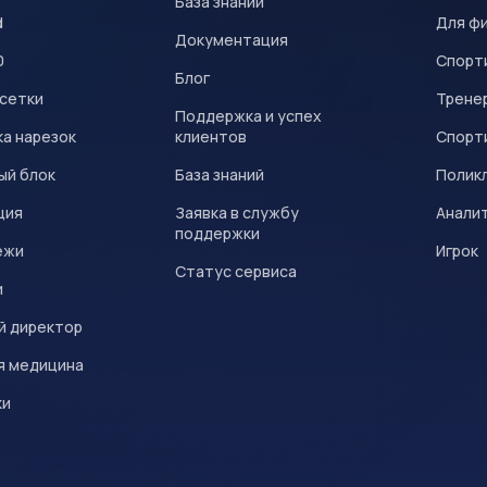
База знаний
d
Для ф
Документация
0
Спорт
Блог
 сетки
Трене
Поддержка и успех
а нарезок
клиентов
Спорт
ый блок
База знаний
Полик
ция
Заявка в службу
Анали
поддержки
ежи
Игрок
Статус сервиса
и
й директор
я медицина
ки