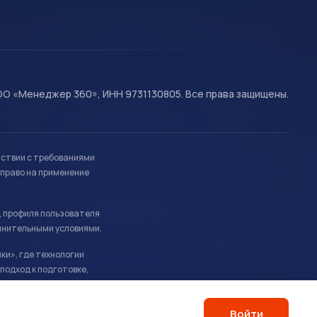
О «Менеджер 360», ИНН 9731130805. Все права защищены.
тствии с требованиями
право на применение
, профиля пользователя
лнительными условиями.
ки», где технологии
подход к подготовке,
Войти