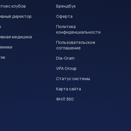
итнес клубов
Брендбук
ивный директор
Оферта
р
Политика
конфиденциальности
ивная медицина
Пользовательское
линики
соглашение
тик
Dia-Gram
VPA Group
Статус системы
Карта сайта
ФНЛ 360