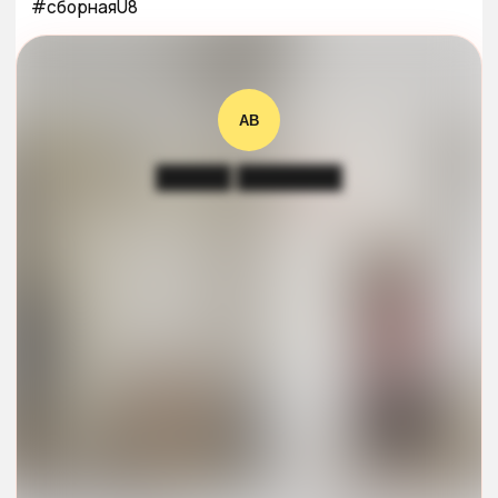
#сборнаяU8
АВ
█████ ███████