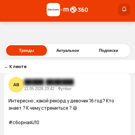
×
×
Войти
Тренды
Актуальное
Подписки
←
К ленте
█████ ███████
АВ
12.05.2026 23:42 · Футбол
Интересно , какой рекорд у девочек 16 год? Кто 
знает ? К чему стремиться ? 😆

#сборнаяU10
