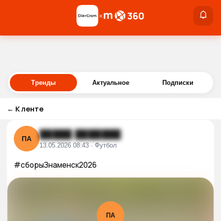
×
×
Войти
Тренды
Актуальное
Подписки
←
К ленте
█████ ███████
ПА
13.05.2026 08:43 · Футбол
#сборыЗнаменск2026
ПА