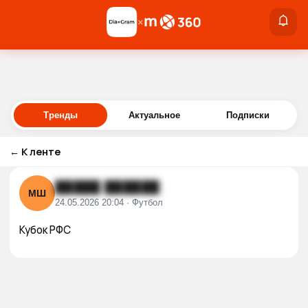
×
×
Войти
Тренды
Актуальное
Подписки
←
К ленте
█████ ██████
МШ
24.05.2026 20:04 · Футбол
Кубок РФС