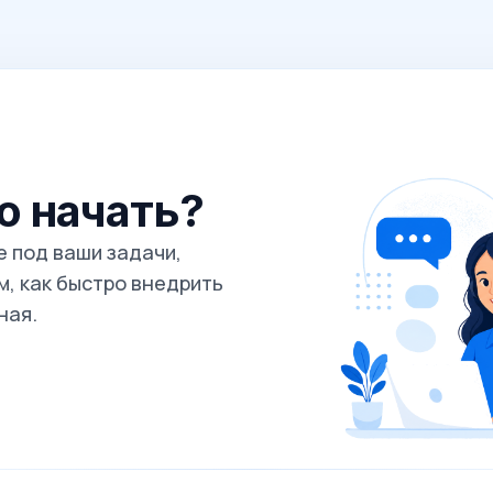
го начать?
 под ваши задачи,
, как быстро внедрить
ная.