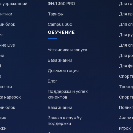
а упражнений
ФНЛ 360 PRO
Для го
литики
Тарифы
Для пр
ий блок
Campus 360
Для с
ОБУЧЕНИЕ
из
Для р
ие Live
Для с
Установка и запуск
ия
Для р
База знаний
d
Для ф
Документация
0
Спорт
Блог
 сетки
Трене
Поддержка и успех
а нарезок
клиентов
Спорт
ый блок
База знаний
Полик
ция
Заявка в службу
Анали
поддержки
ежи
Игрок