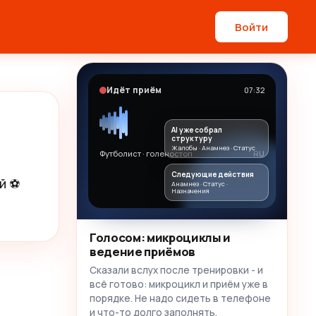
Войти
Идёт приём
07:32
AI уже собрал
структуру
Жалобы · Анамнез · Статус
Футболист · голеностоп
RU
Следующие действия
й ⚽️
Анамнез · Статус ·
Назначения
Голосом: микроциклы и
ведение приёмов
Сказали вслух после тренировки - и
всё готово: микроцикл и приём уже в
порядке. Не надо сидеть в телефоне
и что-то долго заполнять.