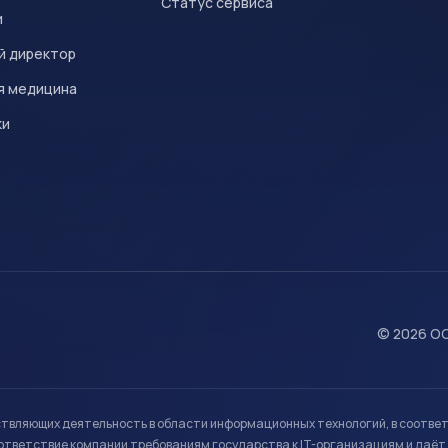
Статус сервиса
и
й директор
я медицина
ки
© 2026 ОО
ствляющих деятельность в области информационных технологий, в соотве
ветствие компании требованиям государства к IT-организациям и даёт 