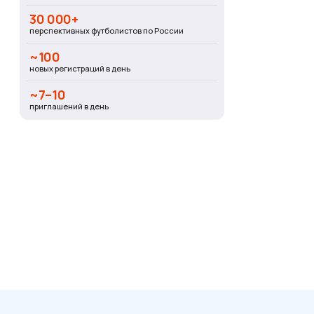
30 000+
перспективных футболистов по России
~100
новых регистраций в день
~7–10
приглашений в день