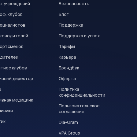
с. учреждений
Безопасность
оф. клубов
Блог
пециалистов
Поддержка
уководителей
Поддержка и успех
портсменов
Тарифы
одителей
Карьера
итнес клубов
Брендбук
ивный директор
Оферта
р
Политика
конфиденциальности
ивная медицина
Пользовательское
линики
соглашение
тик
Dia-Gram
VPA Group