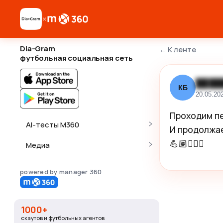
×
Dia-Gram
←
К ленте
футбольная социальная сеть
████
КБ
20.05.20
Проходим пе
AI-тесты M360
И продолжае
💪🏽🏃🏻‍♂️
Медиа
powered by manager 360
1000+
скаутов и футбольных агентов