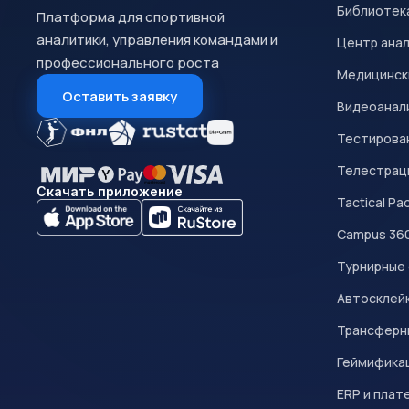
Библиотек
Платформа для спортивной
аналитики, управления командами и
Центр ана
профессионального роста
Медицинск
Оставить заявку
Видеоанал
Тестирован
Телестрац
Скачать приложение
Tactical Pa
Campus 36
Турнирные
Автосклейк
Трансферн
Геймифика
ERP и плат