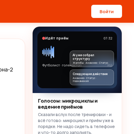
Войти
Идёт приём
07:32
AI уже собрал
структуру
Жалобы · Анамнез · Статус
Футболист · голеностоп
RU
на-2 
Следующие действия
Анамнез · Статус ·
Назначения
Голосом: микроциклы и
ведение приёмов
Сказали вслух после тренировки - и
всё готово: микроцикл и приём уже в
порядке. Не надо сидеть в телефоне
и что-то долго заполнять.