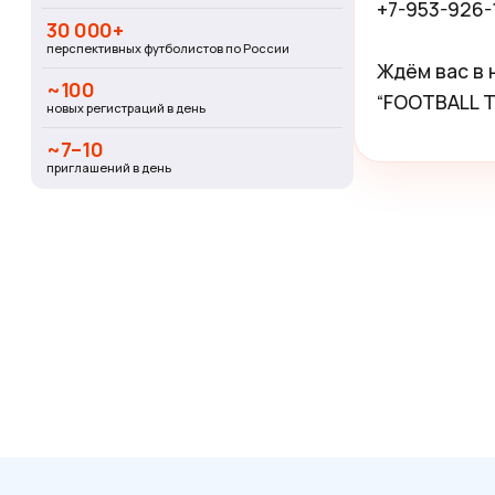
+7-953-926-1
30 000+
перспективных футболистов по России
Ждём вас в 
~100
“FOOTBALL 
новых регистраций в день
~7–10
приглашений в день