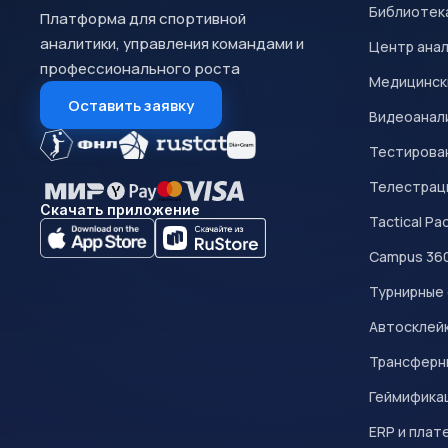
Библиотек
Платформа для спортивной
аналитики, управления командами и
Центр ана
профессионального роста
Медицинск
Оставить заявку
Видеоанал
Тестирован
Телестрац
Скачать приложение
Tactical Pa
Campus 36
Турнирные
Автосклейк
Трансферн
Геймифика
ERP и плат