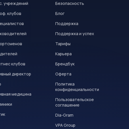
с. учреждений
Безопасность
оф. клубов
Блог
пециалистов
Поддержка
уководителей
Поддержка и успех
портсменов
Тарифы
одителей
Карьера
итнес клубов
Брендбук
ивный директор
Оферта
р
Политика
конфиденциальности
ивная медицина
Пользовательское
линики
соглашение
тик
Dia-Gram
VPA Group