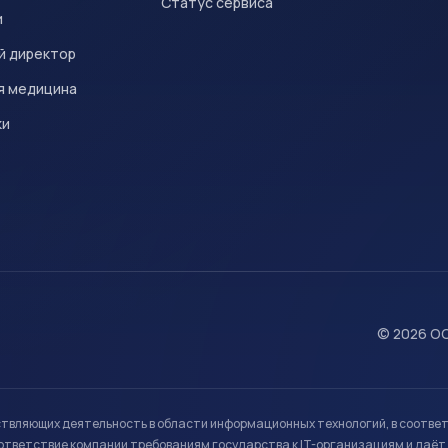
Статус сервиса
и
й директор
я медицина
ки
© 2026 ОО
ствляющих деятельность в области информационных технологий, в соотве
ветствие компании требованиям государства к IT-организациям и даёт 