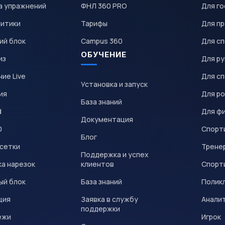
а упражнений
ФНЛ 360 PRO
Для го
литики
Тарифы
Для пр
ий блок
Campus 360
Для с
ОБУЧЕНИЕ
из
Для р
ие Live
Для с
Установка и запуск
ия
Для р
База знаний
d
Для ф
Документация
0
Спорт
Блог
 сетки
Трене
Поддержка и успех
а нарезок
клиентов
Спорт
ый блок
База знаний
Полик
ция
Заявка в службу
Анали
поддержки
ежи
Игрок