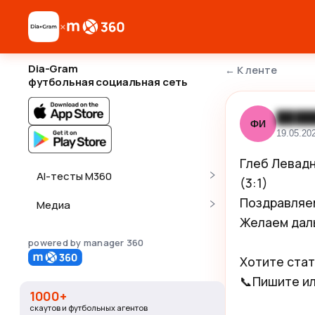
×
Dia-Gram
←
К ленте
футбольная социальная сеть
████
ФИ
19.05.20
Глеб Левадн
AI-тесты M360
(3:1)

Поздравляем
Медиа
Желаем даль
powered by manager 360
Хотите стат
📞Пишите или
1000+
скаутов и футбольных агентов