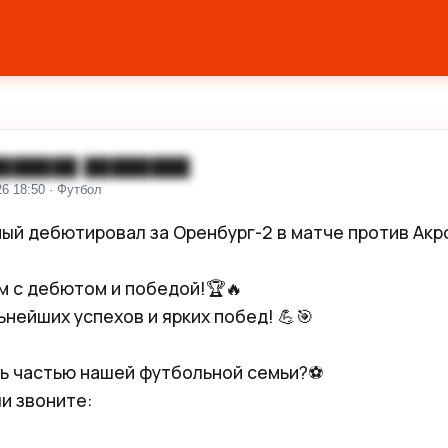
██████ ████████
26 18:50 · Футбол
ый дебютировал за Оренбург-2 в матче против Акро
 с дебютом и победой!🏆🔥  

нейших успехов и ярких побед! 💪🎯 

ь частью нашей футбольной семьи?⚽️

 звоните:  
