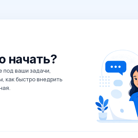
го начать?
 под ваши задачи,
, как быстро внедрить
ная.