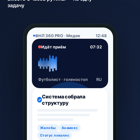
задачу
ФНЛ 360 PRO · Медик
12:48
Идёт приём
07:32
Футболист · голеностоп
RU
Система собрала
✓
структуру
Жалобы
Анамнез
Статус локалис