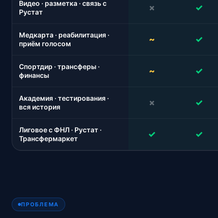
Видео · разметка · связь с
×
✓
Рустат
Медкарта · реабилитация ·
~
✓
приём голосом
Спортдир · трансферы ·
~
✓
финансы
Академия · тестирования ·
×
✓
вся история
Лиговое с ФНЛ · Рустат ·
✓
✓
Трансфермаркет
ПРОБЛЕМА