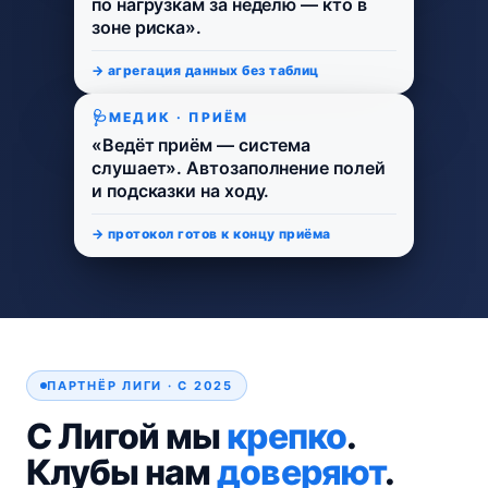
по нагрузкам за неделю — кто в
зоне риска».
→ агрегация данных без таблиц
МЕДИК · ПРИЁМ
«Ведёт приём — система
слушает». Автозаполнение полей
и подсказки на ходу.
→ протокол готов к концу приёма
ПАРТНЁР ЛИГИ · С 2025
С Лигой мы
крепко
.
Клубы нам
доверяют
.