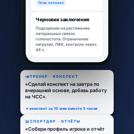
План лечения
Черновик заключения
Подозрение на растяжение
латеральных связок
голеностопа. Ограничение
нагрузки, ЛФК, контроль через
48 ч.
ТРЕНЕР · КОНСПЕКТ
«Сделай конспект на завтра по
вчерашней основе, добавь работу
на ЧСС».
→ конспект за 10 мин вместо 3 часов
СПОРТДИР · ОТЧЁТЫ
«Собери профиль игрока и отчёт