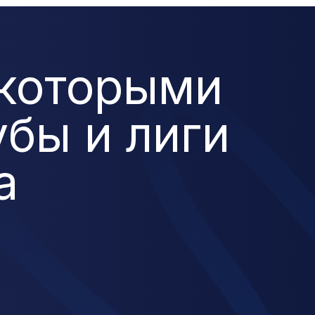
 которыми
бы и лиги
а