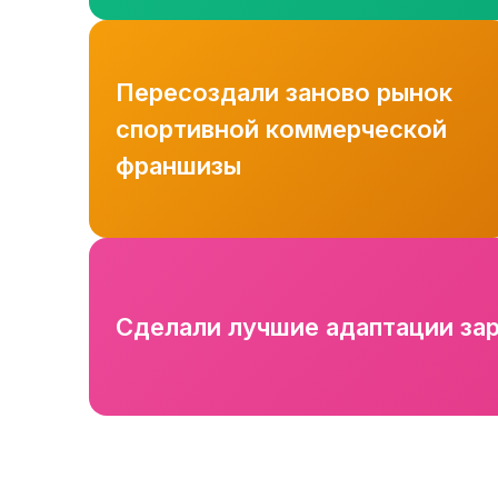
Пересоздали заново рынок
спортивной коммерческой
франшизы
Сделали лучшие адаптации за