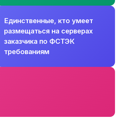
Единственные, кто умеет
размещаться на серверах
заказчика по ФСТЭК
требованиям