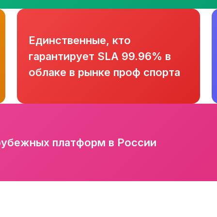
Единственные, кто
гарантирует SLA 99.96% в
облаке в рынке проф спорта
рубежных платформ в России