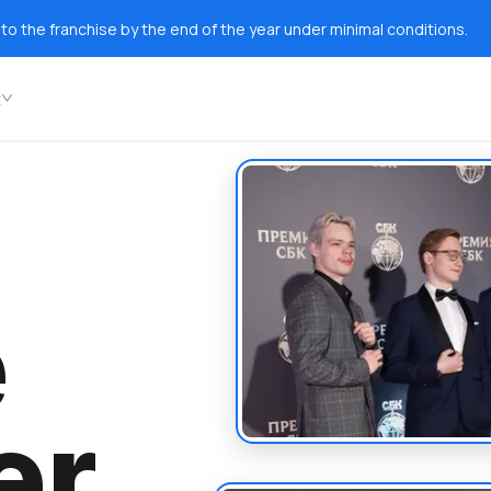
to the franchise by the end of the year under minimal conditions.
t
e
er