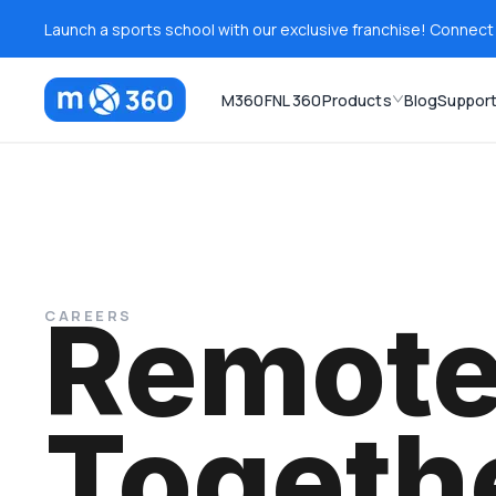
Launch a sports school with our exclusive franchise! Connect 
M360
FNL 360
Products
Blog
Suppor
Remot
CAREERS
Togeth