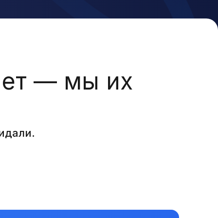
нет — мы их
идали.