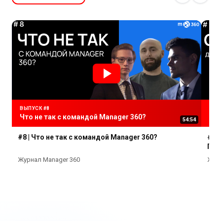
ВЫПУСК #8
ОЛЕ
Что не так с командой Manager 360?
О п
54:54
#8 | Что не так с командой Manager 360?
#3 
При
Журнал Manager 360
Журн