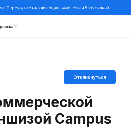
т. Переходите в наши социальные сети и базу знаний.
держка
Откликнуться
оммерческой
аншизой Campus