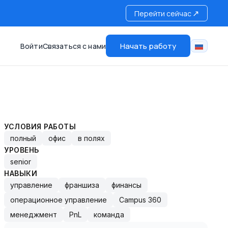
↗
Перейти сейчас
Начать работу
Войти
Связаться с нами
УСЛОВИЯ РАБОТЫ
полный
офис
в полях
УРОВЕНЬ
senior
НАВЫКИ
управление
франшиза
финансы
операционное управление
Campus 360
менеджмент
PnL
команда