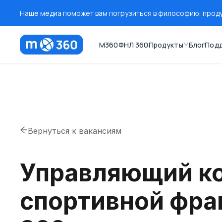
Наше медиа поможет вам погрузиться в философию, продук
M360
ФНЛ 360
Продукты
Блог
Под
Вернуться к вакансиям
Управляющий к
спортивной фр