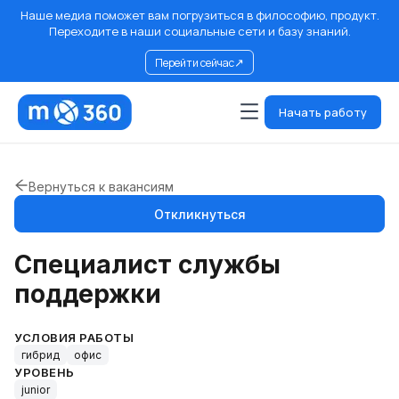
Наше медиа поможет вам погрузиться в философию, продукт.
Переходите в наши социальные сети и базу знаний.
↗
Перейти сейчас
Начать работу
Вернуться к вакансиям
Откликнуться
Специалист службы
поддержки
УСЛОВИЯ РАБОТЫ
гибрид
офис
УРОВЕНЬ
junior