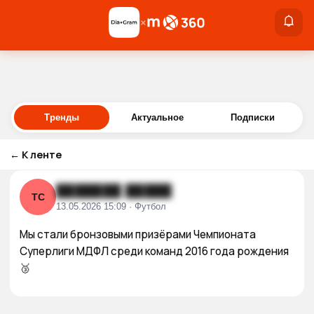
×
×
Войти
Тренды
Актуальное
Подписки
←
К ленте
███████ █████
ТС
13.05.2026 15:09 · Футбол
Мы стали бронзовыми призёрами Чемпионата 
Суперлиги МДФЛ среди команд 2016 года рождения 
🥉