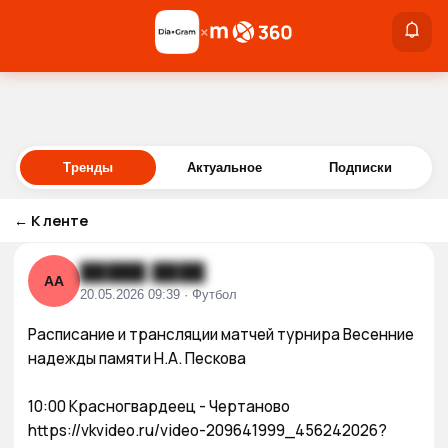
×
×
Войти
Тренды
Актуальное
Подписки
←
К ленте
█████ ████
АА
20.05.2026 09:39 · Футбол
Расписание и трансляции матчей турнира Весенние 
надежды памяти Н.А. Пескова

10:00 Красногвардеец - Чертаново

https://vkvideo.ru/video-209641999_456242026?