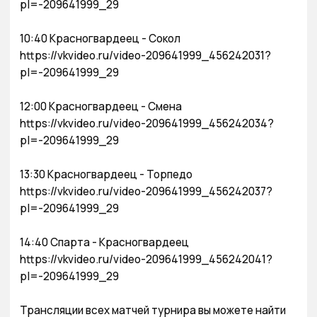
pl=-209641999_29

10:40 Красногвардеец - Сокол 

https://vkvideo.ru/video-209641999_456242031?
pl=-209641999_29

12:00 Красногвардеец - Смена

https://vkvideo.ru/video-209641999_456242034?
pl=-209641999_29

13:30 Красногвардеец - Торпедо

https://vkvideo.ru/video-209641999_456242037?
pl=-209641999_29

14:40 Спарта - Красногвардеец

https://vkvideo.ru/video-209641999_456242041?
pl=-209641999_29

Трансляции всех матчей турнира вы можете найти 