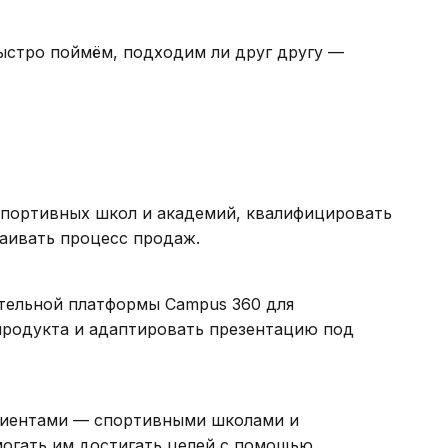
стро поймём, подходим ли друг другу —
спортивных школ и академий, квалифицировать
раивать процесс продаж.
тельной платформы Campus 360 для
продукта и адаптировать презентацию под
клиентами — спортивными школами и
могать им достигать целей с помощью