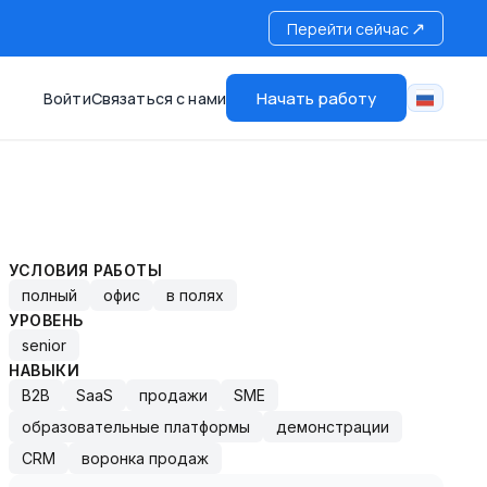
↗
Перейти сейчас
Начать работу
Войти
Связаться с нами
УСЛОВИЯ РАБОТЫ
полный
офис
в полях
УРОВЕНЬ
senior
НАВЫКИ
B2B
SaaS
продажи
SME
образовательные платформы
демонстрации
CRM
воронка продаж