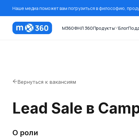
Наше медиа поможет вам погрузиться в философию, продук
M360
ФНЛ 360
Продукты
Блог
Под
Вернуться к вакансиям
Lead Sale в Cam
О роли