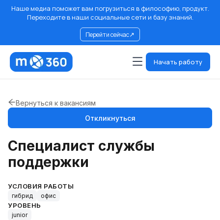
Наше медиа поможет вам погрузиться в философию, продукт.
Переходите в наши социальные сети и базу знаний.
↗
Перейти сейчас
Начать работу
Вернуться к вакансиям
Откликнуться
Специалист службы
поддержки
УСЛОВИЯ РАБОТЫ
гибрид
офис
УРОВЕНЬ
junior